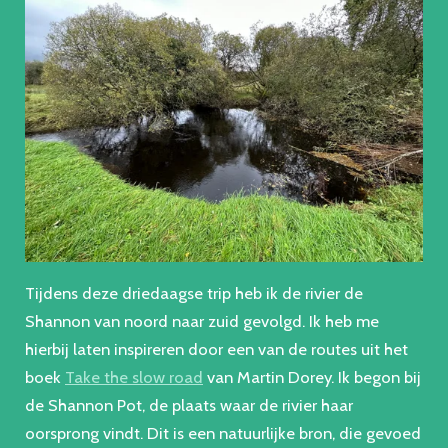
Tijdens deze driedaagse trip heb ik de rivier de
Shannon van noord naar zuid gevolgd. Ik heb me
hierbij laten inspireren door een van de routes uit het
boek
Take the slow road
van Martin Dorey. Ik begon bij
de Shannon Pot, de plaats waar de rivier haar
oorsprong vindt. Dit is een natuurlijke bron, die gevoed