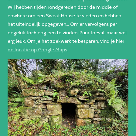
Wij hebben tijden rondgereden door de middle of
nowhere om een Sweat House te vinden en hebben
het uiteindelijk opgegeven... Om er vervolgens per
ongeluk toch nog een te vinden. Puur toeval, maar wel
erg leuk. Om je het zoekwerk te besparen, vind je hier
de locatie op Google Maps
.